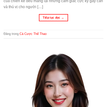
của chiến kê đều mang lại những cảm giác cực kỳ gay cấn
và thú vị cho người […]
Tiếp tục đọc
→
Đăng trong
Cá Cược Thể Thao