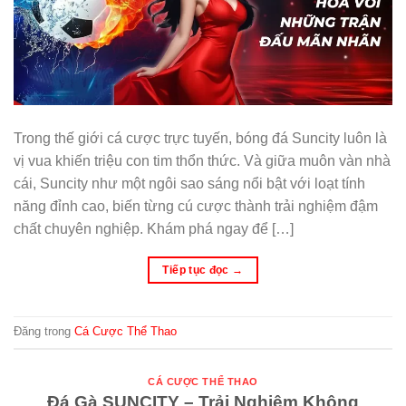
Trong thế giới cá cược trực tuyến, bóng đá Suncity luôn là
vị vua khiến triệu con tim thổn thức. Và giữa muôn vàn nhà
cái, Suncity như một ngôi sao sáng nổi bật với loạt tính
năng đỉnh cao, biến từng cú cược thành trải nghiệm đậm
chất chuyên nghiệp. Khám phá ngay để […]
Tiếp tục đọc
→
Đăng trong
Cá Cược Thể Thao
CÁ CƯỢC THỂ THAO
Đá Gà SUNCITY – Trải Nghiệm Không