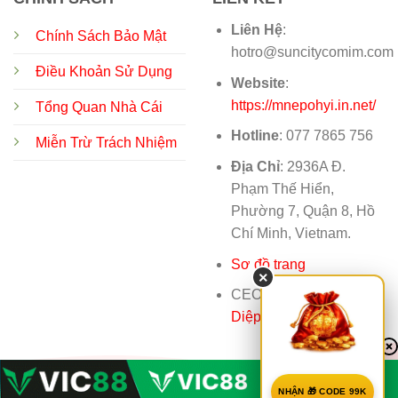
Liên Hệ
:
Chính Sách Bảo Mật
hotro@suncitycomim.com
Điều Khoản Sử Dụng
Website
:
https://mnepohyi.in.net/
Tổng Quan Nhà Cái
Hotline
: 077 7865 756
Miễn Trừ Trách Nhiệm
Địa Chỉ
: 2936A Đ.
Phạm Thế Hiển,
Phường 7, Quận 8, Hồ
Chí Minh, Vietnam.
Sơ đồ trang
×
CEO/Tác Giả:
Bạch
Diệp Thành
NHẬN 🎁 CODE 99K