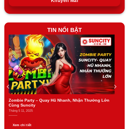
Khuyến Mãi
TIN NỔI BẬT
c
Zombie Party – Quay Hũ Nhanh, Nhận Thưởng Lớn
Cùng Suncity
Tháng 5 11, 2025
Xem chi tiết