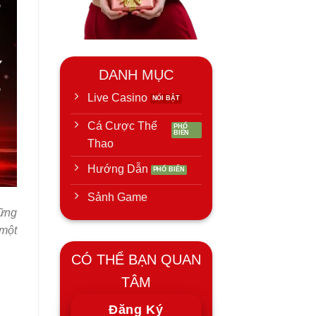
DANH MỤC
Live Casino
Cá Cược Thể
Thao
Hướng Dẫn
Sảnh Game
ững
 một
CÓ THỂ BẠN QUAN
TÂM
Đăng Ký