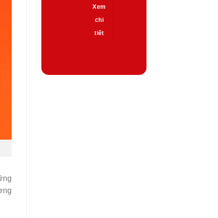
Xem
Xem
chi
chi
tiết
tiết
hững
ương