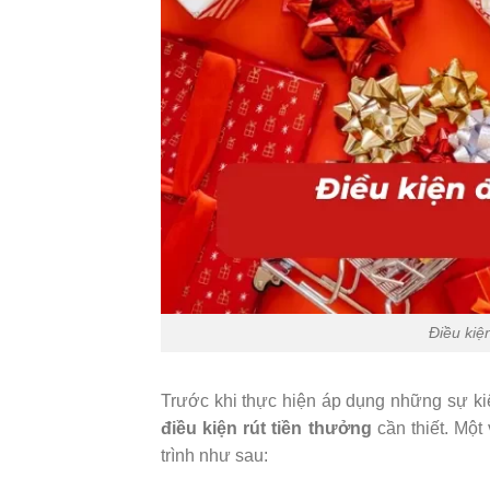
Điều kiệ
Trước khi thực hiện áp dụng những sự k
điều kiện rút tiền thưởng
cần thiết. Một
trình như sau: