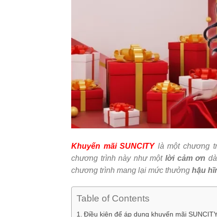
Khuyến mãi SUNCITY
là một chương tr
chương trình này như một
lời cảm ơn
dà
chương trình mang lại mức thưởng
hậu hĩ
Table of Contents
Điều kiện để áp dụng khuyến mãi SUNCIT