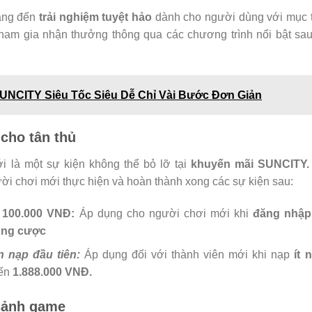
ang đến
trải nghiệm tuyệt hảo
dành cho người dùng với mục t
tham gia nhận thưởng thông qua các chương trình nổi bật sau
UNCITY Siêu Tốc Siêu Dễ Chỉ Vài Bước Đơn Giản
cho tân thủ
 là một sự kiện không thể bỏ lỡ tại
khuyến mãi SUNCITY
ời chơi mới thực hiện và hoàn thành xong các sự kiện sau:
 100.000 VNĐ:
Áp dụng cho người chơi mới khi
đăng nhập 
vòng cược
n nạp đầu tiên:
Áp dụng đối với thành viên mới khi nạp
ít 
đến
1.888.000 VNĐ.
sảnh game