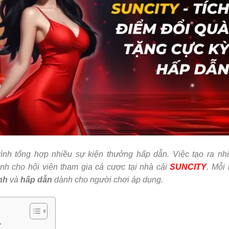
ình tổng hợp nhiều sự kiện thưởng hấp dẫn. Việc tạo ra nh
nh cho hội viên tham gia cá cược tại nhà cái
SUNCITY
. Mỗi
nh
và
hấp dẫn
dành cho người chơi áp dụng.
Y