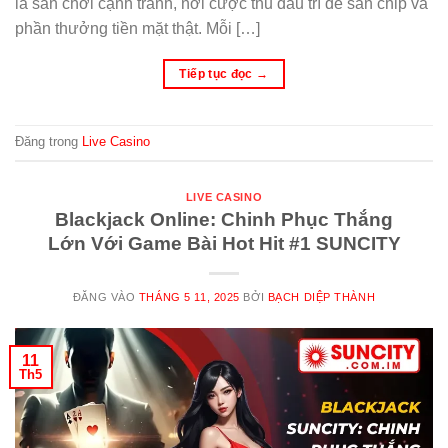
là sân chơi cạnh tranh, nơi cược thủ đấu trí để săn chip và
phần thưởng tiền mặt thật. Mỗi […]
Tiếp tục đọc
→
Đăng trong
Live Casino
LIVE CASINO
Blackjack Online: Chinh Phục Thắng
Lớn Với Game Bài Hot Hit #1 SUNCITY
ĐĂNG VÀO
THÁNG 5 11, 2025
BỞI
BẠCH DIỆP THÀNH
11
Th5