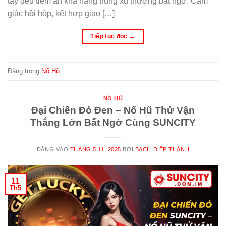
tay đều tiềm ẩn khả năng trúng xu thưởng bất ngờ. Cảm
giác hồi hộp, kết hợp giao […]
Tiếp tục đọc
→
Đăng trong
Nổ Hũ
NỔ HŨ
Đại Chiến Đỏ Đen – Nổ Hũ Thử Vận
Thắng Lớn Bất Ngờ Cùng SUNCITY
ĐĂNG VÀO
THÁNG 5 11, 2025
BỞI
BẠCH DIỆP THÀNH
11
Th5