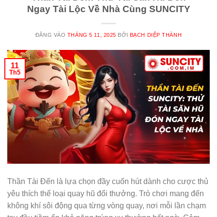
Ngay Tài Lộc Về Nhà Cùng SUNCITY
ĐĂNG VÀO
THÁNG 5 11, 2025
BỞI
BẠCH DIỆP THÀNH
11
Th5
Thần Tài Đến là lựa chọn đầy cuốn hút dành cho cược thủ
yêu thích thể loại quay hũ đổi thưởng. Trò chơi mang đến
không khí sôi động qua từng vòng quay, nơi mỗi lần chạm