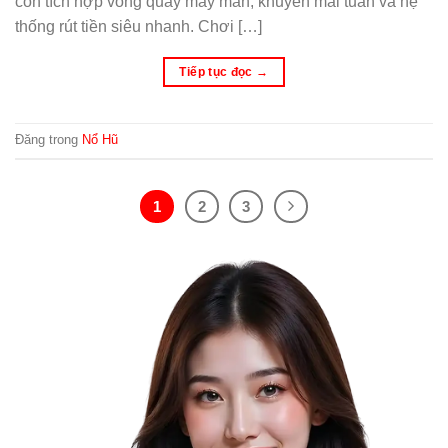
còn tích hợp vòng quay may mắn, khuyến mãi tuần và hệ
thống rút tiền siêu nhanh. Chơi […]
Tiếp tục đọc
→
Đăng trong
Nổ Hũ
1
2
3