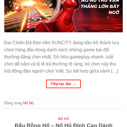
Đại Chiến Đỏ Đen trên SUNCITY đang dần trở thành lựa
chọn hàng đầu trong danh sách những game bài đổi
thưởng đáng chơi nhất. Sở hữu gameplay nhanh, luật
chơi dễ nắm và tỷ lệ trả thưởng rõ ràng, trò chơi này thu
hút đông đảo người chơi Việt. Sự kết hợp giữa sảnh […]
Tiếp tục đọc
→
Đăng trong
Nổ Hũ
NỔ HŨ
Đấu Rồng Hổ – Nổ Hũ Đỉnh Cao Dành