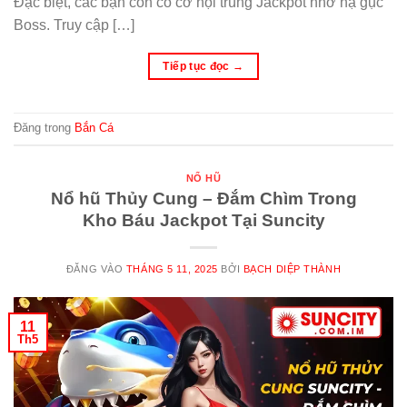
Đặc biệt, các bạn còn có cơ hội trúng Jackpot nhờ hạ gục
Boss. Truy cập […]
Tiếp tục đọc
→
Đăng trong
Bắn Cá
NỔ HŨ
Nổ hũ Thủy Cung – Đắm Chìm Trong
Kho Báu Jackpot Tại Suncity
ĐĂNG VÀO
THÁNG 5 11, 2025
BỞI
BẠCH DIỆP THÀNH
11
Th5