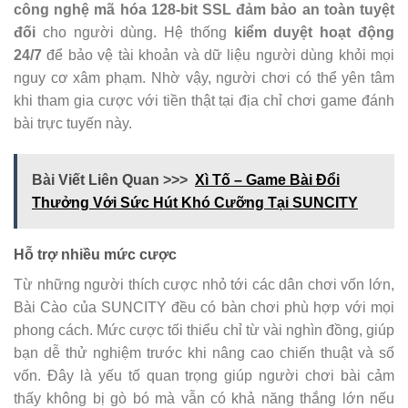
công nghệ mã hóa 128-bit SSL đảm bảo an toàn tuyệt
đối
cho người dùng. Hệ thống
kiểm duyệt hoạt động
24/7
để bảo vệ tài khoản và dữ liệu người dùng khỏi mọi
nguy cơ xâm phạm. Nhờ vậy, người chơi có thể yên tâm
khi tham gia cược với tiền thật tại địa chỉ chơi game đánh
bài trực tuyến này.
Bài Viết Liên Quan >>>
Xì Tố – Game Bài Đổi
Thưởng Với Sức Hút Khó Cưỡng Tại SUNCITY
Hỗ trợ nhiều mức cược
Từ những người thích cược nhỏ tới các dân chơi vốn lớn,
Bài Cào của SUNCITY đều có bàn chơi phù hợp với mọi
phong cách. Mức cược tối thiểu chỉ từ vài nghìn đồng, giúp
bạn dễ thử nghiệm trước khi nâng cao chiến thuật và số
vốn. Đây là yếu tố quan trọng giúp người chơi bài cảm
thấy không bị gò bó mà vẫn có khả năng thắng lớn nếu