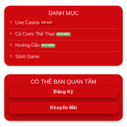
DANH MỤC
Live Casino
Cá Cược Thể Thao
Hướng Dẫn
Sảnh Game
CÓ THỂ BẠN QUAN TÂM
Đăng Ký
Khuyến Mãi