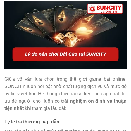
Giữa vô vàn lựa chọn trong thế giới game bài online,
SUNCITY luôn nổi bật nhờ chất lượng dịch vụ và mức độ
uy tín vượt trội. Hệ thống chơi bài sẽ liên tục cập nhật, tối
ưu để người chơi luôn có
trải nghiệm ổn định và thuận
tiện nhất
khi tham gia lâu dài:
Tỷ lệ trả thưởng hấp dẫn