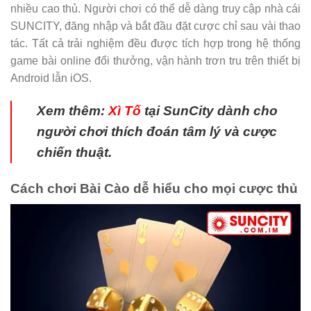
nhiều cao thủ. Người chơi có thể dễ dàng truy cập nhà cái
SUNCITY, đăng nhập và bắt đầu đặt cược chỉ sau vài thao
tác. Tất cả trải nghiệm đều được tích hợp trong hệ thống
game bài online đổi thưởng, vận hành trơn tru trên thiết bị
Android lẫn iOS.
Xem thêm:
Xì Tố
tại SunCity dành cho
người chơi thích đoán tâm lý và cược
chiến thuật.
Cách chơi Bài Cào dễ hiểu cho mọi cược thủ