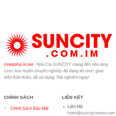
mnepohyi.in.net
- Nhà Cái SUNCITY mang đến nền tảng
cược trực tuyến chuyên nghiệp, đa dạng trò chơi, giao
diện thân thiện, dễ sử dụng. Trải nghiệm ngay!
CHÍNH SÁCH
LIÊN KẾT
Liên Hệ
:
Chính Sách Bảo Mật
hotro@suncitycomim.com