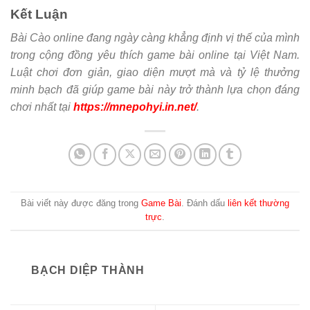
Kết Luận
Bài Cào online đang ngày càng khẳng định vị thế của mình
trong cộng đồng yêu thích game bài online tại Việt Nam.
Luật chơi đơn giản, giao diện mượt mà và tỷ lệ thưởng
minh bạch đã giúp game bài này trở thành lựa chọn đáng
chơi nhất tại
https://mnepohyi.in.net/
.
Bài viết này được đăng trong
Game Bài
. Đánh dấu
liên kết thường
trực
.
BẠCH DIỆP THÀNH