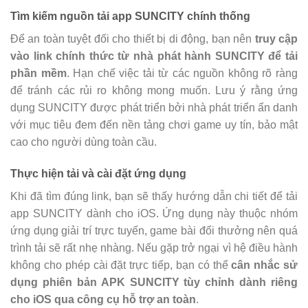
Tìm kiếm nguồn tải app SUNCITY chính thống
Để an toàn tuyệt đối cho thiết bị di động, bạn nên
truy cập
vào link chính thức từ nhà phát hành SUNCITY để tải
phần mềm
. Hạn chế việc tải từ các nguồn không rõ ràng
để tránh các rủi ro không mong muốn. Lưu ý rằng ứng
dụng SUNCITY được phát triển bởi nhà phát triển ẩn danh
với mục tiêu đem đến nền tảng chơi game uy tín, bảo mật
cao cho người dùng toàn cầu.
Thực hiện tải và cài đặt ứng dụng
Khi đã tìm đúng link, bạn sẽ thấy hướng dẫn chi tiết để tải
app SUNCITY dành cho iOS. Ứng dụng này thuộc nhóm
ứng dụng giải trí trực tuyến, game bài đổi thưởng nên quá
trình tải sẽ rất nhẹ nhàng. Nếu gặp trở ngại vì hệ điều hành
không cho phép cài đặt trực tiếp, bạn có thể
cân nhắc sử
dụng phiên bản APK SUNCITY tùy chỉnh dành riêng
cho iOS qua công cụ hỗ trợ an toàn
.