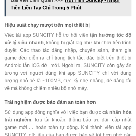
Bài Viết Liên Quan >>>
Rút Tiền Suncity - Nhận
Tiền Liền Tay Chỉ Trong 5 Phút
Hiệu suất chạy mượt trên mọi thiết bị
Việc tải app SUNCITY hỗ trợ hội viên
tận hưởng tốc độ
xử lý siêu nhanh
, không bị giật lag như khi chơi trên trình
duyệt. Các thao tác đăng nhập, chuyển sảnh, tham gia
game đều diễn ra chỉ trong tích tắc, đặc biệt trên thiết bị
Android lẫn iOS đời mới. Ngoài ra, SUNCITY còn gây ấn
tượng với người dùng khi app SUNCITY chỉ với dung
lượng nhỏ bé là ~100MB, cực kỳ nhẹ nhàng, dễ dàng tải
về mà không chiếm nhiều bộ nhớ máy.
Trải nghiệm được bảo đảm an toàn hơn
Sử dụng app đồng nghĩa với việc bạn được
cá nhân hóa
trải nghiệm
: lưu tài khoản, thông báo ưu đãi, cập nhật
game mới,… hoàn toàn tự động. Khi thành viên tải app
SUNCITY, dữ liệu của bạn được bảo vệ tốt hơn nhờ các