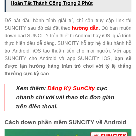
Hoàn Tất Thành Công Trong 2 Phút
Để bắt đầu hành trình giải trí, chỉ cần truy cập link tải
SUNCITY sau đó cài đặt theo
hướng dẫn
.
Dù bạn muốn
download SUNCITY trên thiết bị Android hay iOS, quá trình
thực hiện đều dễ dàng. SUNCITY hỗ trợ hệ điều hành hỗ
trợ Android, iOS tạo thuận tiện cho mọi người. Với app
SUNCITY cho Android và app SUNCITY iOS,
bạn sẽ
được tận hưởng hàng trăm trò chơi với tỷ lệ thắng
thưởng cực kỳ cao.
Xem thêm:
Đăng Ký SunCity
cực
nhanh chỉ với vài thao tác đơn giản
trên điện thoại.
Cách down phần mềm SUNCITY về Android