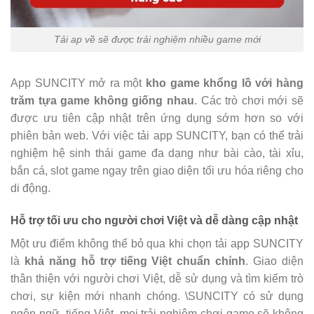
Tải ap về sẽ được trải nghiệm nhiều game mới
App SUNCITY mở ra một
kho game khổng lồ với hàng
trăm tựa game không giống nhau
. Các trò chơi mới sẽ
được ưu tiên cập nhật trên ứng dụng sớm hơn so với
phiên bản web. Với việc tải app SUNCITY, bạn có thể trải
nghiệm hệ sinh thái game đa dạng như bài cào, tài xỉu,
bắn cá, slot game ngay trên giao diện tối ưu hóa riêng cho
di động.
Hỗ trợ tối ưu cho người chơi Việt và dễ dàng cập nhật
Một ưu điểm không thể bỏ qua khi chọn tải app SUNCITY
là
khả năng hỗ trợ tiếng Việt chuẩn chỉnh
. Giao diện
thân thiện với người chơi Việt, dễ sử dụng và tìm kiếm trò
chơi, sự kiện mới nhanh chóng. \SUNCITY có sử dụng
ngôn ngữ tiếng Việt, mọi trải nghiệm chơi game sẽ không