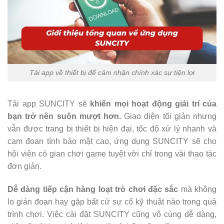
Tải app về thiết bị để cảm nhận chính xác sự tiện lợi
Tải app SUNCITY sẽ
khiến mọi hoạt động giải trí của
bạn trở nên suôn mượt hơn.
Giao diện tối giản nhưng
vẫn được trang bị thiết bị hiện đại, tốc độ xử lý nhanh và
cam đoan tính bảo mật cao, ứng dụng SUNCITY sẽ cho
hội viên có gian chơi game tuyệt vời chỉ trong vài thao tác
đơn giản.
Dễ dàng tiếp cận hàng loạt trò chơi đặc sắc
mà không
lo gián đoạn hay gặp bất cứ sự cố kỹ thuật nào trong quá
trình chơi. Việc cài đặt SUNCITY cũng vô cùng dễ dàng,